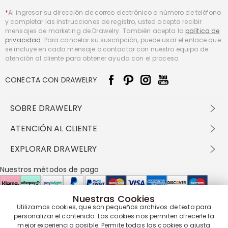
*
Al ingresar su dirección de correo electrónico o número de teléfono
y completar las instrucciones de registro, usted acepta recibir
mensajes de marketing de Drawelry. También acepta la
política de
privacidad
. Para cancelar su suscripción, puede usar el enlace que
se incluye en cada mensaje o contactar con nuestro equipo de
atención al cliente para obtener ayuda con el proceso.
CONECTA CON DRAWELRY
SOBRE DRAWELRY
Sobre nosotros
ATENCIÓN AL CLIENTE
Contacta con nosotros
Envío y entrega
EXPLORAR DRAWELRY
política de privacidad
Métodos de pago
Términos y condiciones
Drawelry Prime
Nuestros métodos de pago
Devolución en 60 días
Preguntas frecuentes
Programa de Recompensas
Cómo cuidar
Política de cookies
Nuestras Cookies
Utilizamos cookies, que son pequeños archivos de texto para
Nuestros socios de entrega
personalizar el contenido. Las cookies nos permiten ofrecerle la
mejor experiencia posible. Permite todas las cookies o ajusta