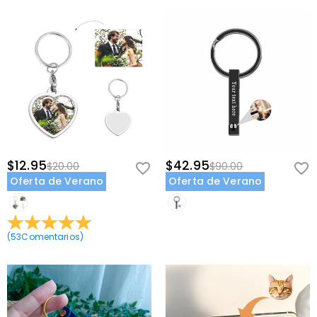
$12.95
$42.95
$20.00
$90.00
Oferta de Verano
Oferta de Verano
(
53
Comentarios
)