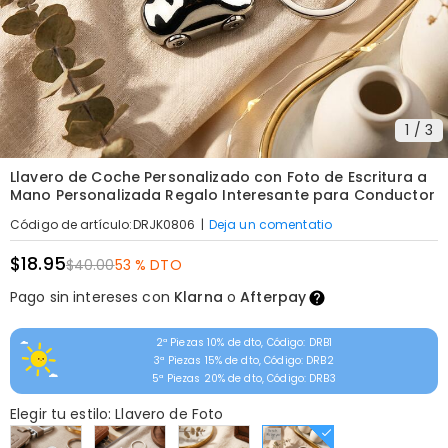
1
/
3
Llavero de Coche Personalizado con Foto de Escritura a
Mano Personalizada Regalo Interesante para Conductor
|
Deja un comentatio
Código de artículo
:
DRJK0806
$18.95
$40.00
53 % DTO
Pago sin intereses con
Klarna
o
Afterpay
2ª Piezas 10% de dto, Código: DRB1
3ª Piezas 15% de dto, Código: DRB2
5ª Piezas 20% de dto, Código: DRB3
Elegir tu estilo: Llavero de Foto