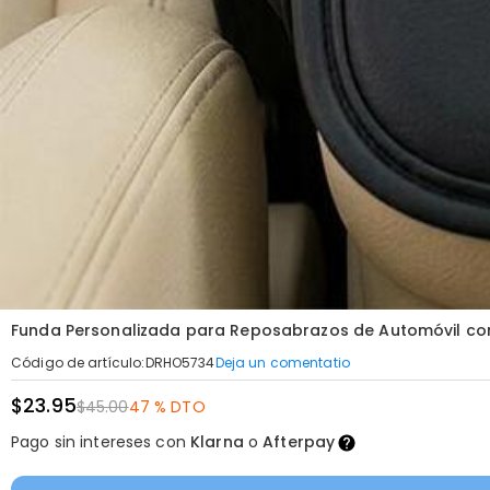
Funda Personalizada para Reposabrazos de Automóvil con
Deja un comentatio
Código de artículo
:
DRHO5734
$23.95
$45.00
47 % DTO
Pago sin intereses con
Klarna
o
Afterpay