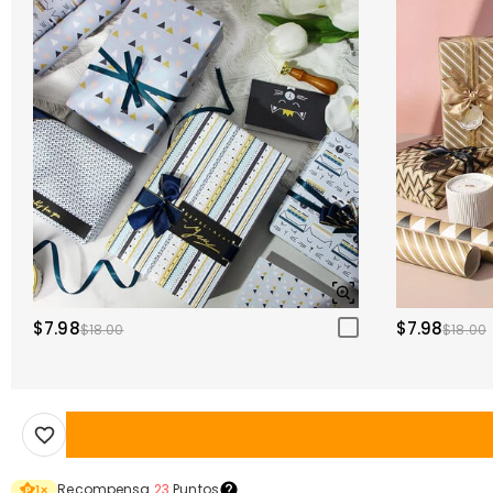
$7.98
$7.98
$18.00
$18.00
Recompensa
23
Puntos
1
×