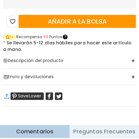
AÑADIR A LA BOLSA
Recompensa
89
Puntos
1
×
*
Se llevarán
5-12 días hábiles para hacer este artículo
a mano.
Descripción del producto
Código de artículo
:
DRHO4956
Envío y devoluciones
Información básica
Material
:
Polymer Clay
·
Envío Gratis
SaveLower
Envío Estándar
:
9-18
Días Laborables
$13.99 (Pedidos < $69.00)
Gratis (Pedidos > $69.00)
Envío Express
:
5-8
Días Laborables
$25.99 (Pedidos < $169.00)
Gratis (Pedidos > $169.00)
Saber más
Comentarios
Preguntas Frecuentes
·
Devolución de 60 Días