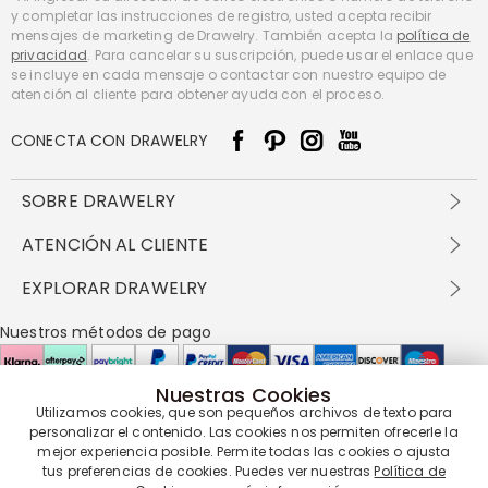
y completar las instrucciones de registro, usted acepta recibir
mensajes de marketing de Drawelry. También acepta la
política de
privacidad
. Para cancelar su suscripción, puede usar el enlace que
se incluye en cada mensaje o contactar con nuestro equipo de
atención al cliente para obtener ayuda con el proceso.
CONECTA CON DRAWELRY
SOBRE DRAWELRY
Sobre nosotros
ATENCIÓN AL CLIENTE
Contacta con nosotros
Envío y entrega
EXPLORAR DRAWELRY
política de privacidad
Métodos de pago
Términos y condiciones
Drawelry Prime
Nuestros métodos de pago
Devolución en 60 días
Preguntas frecuentes
Programa de Recompensas
Cómo cuidar
Política de cookies
Nuestras Cookies
Utilizamos cookies, que son pequeños archivos de texto para
Nuestros socios de entrega
personalizar el contenido. Las cookies nos permiten ofrecerle la
mejor experiencia posible. Permite todas las cookies o ajusta
tus preferencias de cookies. Puedes ver nuestras
Política de