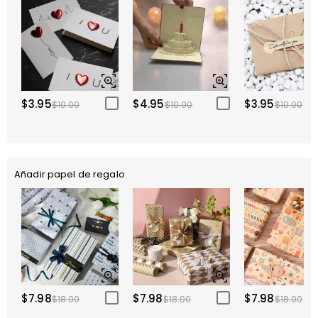
$3.95
$4.95
$3.95
$10.00
$10.00
$10.00
Añadir papel de regalo
$7.98
$7.98
$7.98
$18.00
$18.00
$18.00