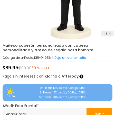
1
/
4
Muñeco cabezón personalizado con cabeza
personalizada y trofeo de regalo para hombre
|
Deja un comentatio
Código de artículo
:
DRHO4956
$89.95
$180.00
50 % DTO
Pago sin intereses con
Klarna
o
Afterpay
2ª Piezas 10% de dto, Código: DRB1
3ª Piezas 15% de dto, Código: DRB2
5ª Piezas 20% de dto, Código: DRB3
Añadir Foto Frontal
*
Añadir foto
Subir