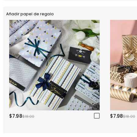
Añadir papel de regalo
$7.98
$7.98
$18.00
$18.00