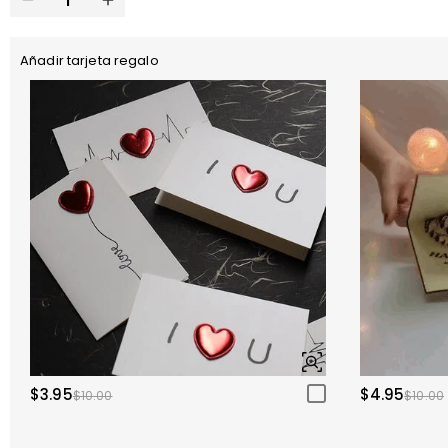
Añadir tarjeta regalo
$3.95
$4.95
$10.00
$10.00