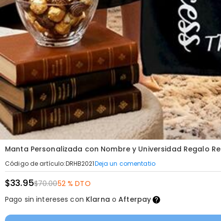
Manta Personalizada con Nombre y Universidad Regalo R
Deja un comentatio
Código de artículo
:
DRHB2021
$33.95
$70.00
52 % DTO
Pago sin intereses con
Klarna
o
Afterpay