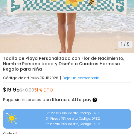
1
/
5
Toalla de Playa Personalizada con Flor de Nacimiento,
Nombre Personalizado y Diseño a Cuadros Hermoso
Regalo para Niña
|
Deja un comentatio
Código de artículo
:
DRHB2026
$19.95
$40.00
51 % DTO
Pago sin intereses con
Klarna
o
Afterpay
2ª Piezas 10% de dto, Código: DRB1
3ª Piezas 15% de dto, Código: DRB2
5ª Piezas 20% de dto, Código: DRB3