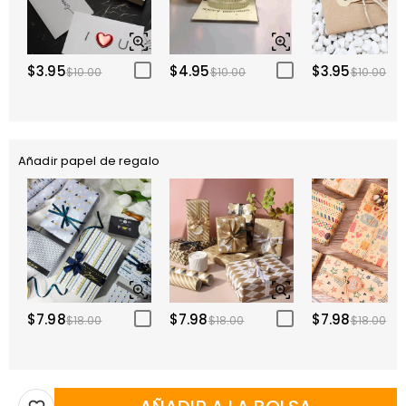
$3.95
$4.95
$3.95
$10.00
$10.00
$10.00
Añadir papel de regalo
$7.98
$7.98
$7.98
$18.00
$18.00
$18.00