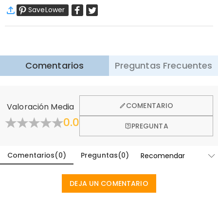
SaveLower
Envío Estándar
:
9-18
Días Laborables
$13.99 (Pedidos < $69.00)
Gratis (Pedidos > $69.00)
Envío Express
:
5-8
Días Laborables
$25.99 (Pedidos < $169.00)
Gratis (Pedidos > $169.00)
Saber más
Comentarios
Preguntas Frecuentes
·
Devolución de 60 Días
Queremos que se sienta cómodo y confiado al comprar,
por eso ofrecemos una política de devolución de 60 días.
COMENTARIO
Valoración Media
Aprender Más
0.0
PREGUNTA
Comentarios
(
0
)
Preguntas
(
0
)
DEJA UN COMENTARIO