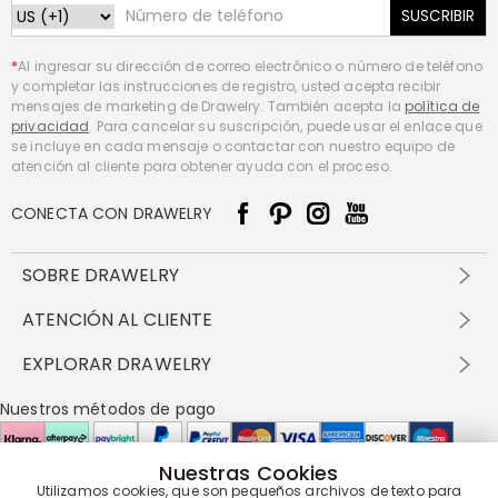
SUSCRIBIR
*
Al ingresar su dirección de correo electrónico o número de teléfono
y completar las instrucciones de registro, usted acepta recibir
mensajes de marketing de Drawelry. También acepta la
política de
privacidad
. Para cancelar su suscripción, puede usar el enlace que
se incluye en cada mensaje o contactar con nuestro equipo de
atención al cliente para obtener ayuda con el proceso.
CONECTA CON DRAWELRY
SOBRE DRAWELRY
Sobre nosotros
ATENCIÓN AL CLIENTE
Contacta con nosotros
Envío y entrega
EXPLORAR DRAWELRY
política de privacidad
Métodos de pago
Términos y condiciones
Drawelry Prime
Nuestros métodos de pago
Devolución en 60 días
Preguntas frecuentes
Programa de Recompensas
Cómo cuidar
Política de cookies
Nuestras Cookies
Utilizamos cookies, que son pequeños archivos de texto para