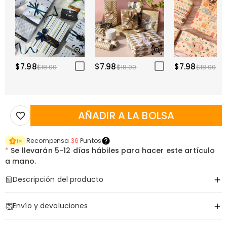
$7.98
$7.98
$7.98
$18.00
$18.00
$18.00
AÑADIR A LA BOLSA
Recompensa
36
Puntos
1
×
*
Se llevarán
5-12 días hábiles para hacer este artículo
a mano.
Descripción del producto
Código de artículo
:
DRAA0105
Envío y devoluciones
·
Envío Gratis