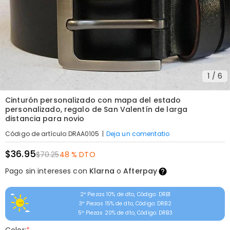
1
/
6
Cinturón personalizado con mapa del estado
personalizado, regalo de San Valentín de larga
distancia para novio
|
Deja un comentatio
Código de artículo
:
DRAA0105
$36.95
$70.25
48 % DTO
Pago sin intereses con
Klarna
o
Afterpay
2ª Piezas 10% de dto, Código: DRB1
3ª Piezas 15% de dto, Código: DRB2
5ª Piezas 20% de dto, Código: DRB3