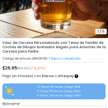
1
/
5
Vaso de Cerveza Personalizado con Tema de Familia de
Coches de Dibujos Animados Regalo para Amantes de la
Cerveza para Padre
|
Deja un comentatio
Código de artículo
:
DRHO5755
$26.95
$50.00
47 % DTO
Pago sin intereses con
Klarna
o
Afterpay
2ª Piezas 10% de dto, Código: DRB1
3ª Piezas 15% de dto, Código: DRB2
5ª Piezas 20% de dto, Código: DRB3
Nickname
*