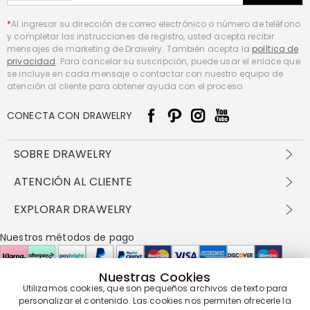
*
Al ingresar su dirección de correo electrónico o número de teléfono
y completar las instrucciones de registro, usted acepta recibir
mensajes de marketing de Drawelry. También acepta la
política de
privacidad
. Para cancelar su suscripción, puede usar el enlace que
se incluye en cada mensaje o contactar con nuestro equipo de
atención al cliente para obtener ayuda con el proceso.
CONECTA CON DRAWELRY
SOBRE DRAWELRY
Sobre nosotros
ATENCIÓN AL CLIENTE
Contacta con nosotros
Envío y entrega
EXPLORAR DRAWELRY
política de privacidad
Métodos de pago
Términos y condiciones
Drawelry Prime
Nuestros métodos de pago
Devolución en 60 días
Preguntas frecuentes
Programa de Recompensas
Cómo cuidar
Política de cookies
Nuestras Cookies
Utilizamos cookies, que son pequeños archivos de texto para
Nuestros socios de entrega
personalizar el contenido. Las cookies nos permiten ofrecerle la