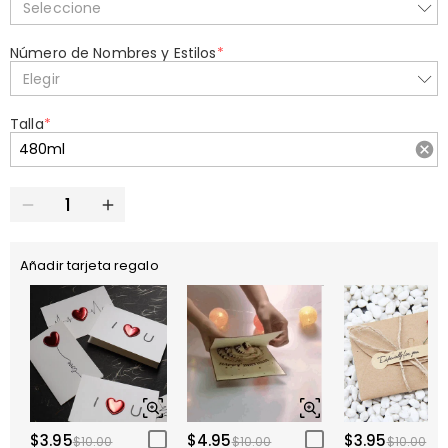
Seleccione
Número de Nombres y Estilos
*
Elegir
Talla
*
Añadir tarjeta regalo
$3.95
$4.95
$3.95
$10.00
$10.00
$10.00