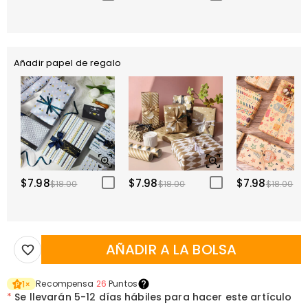
Añadir papel de regalo
$7.98
$7.98
$7.98
$18.00
$18.00
$18.00
AÑADIR A LA BOLSA
Recompensa
26
Puntos
1
×
*
Se llevarán
5-12 días hábiles para hacer este artículo