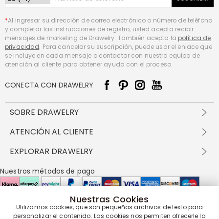
*
Al ingresar su dirección de correo electrónico o número de teléfono
y completar las instrucciones de registro, usted acepta recibir
mensajes de marketing de Drawelry. También acepta la
política de
privacidad
. Para cancelar su suscripción, puede usar el enlace que
se incluye en cada mensaje o contactar con nuestro equipo de
atención al cliente para obtener ayuda con el proceso.
CONECTA CON DRAWELRY
SOBRE DRAWELRY
Sobre nosotros
ATENCIÓN AL CLIENTE
Contacta con nosotros
Envío y entrega
EXPLORAR DRAWELRY
política de privacidad
Métodos de pago
Términos y condiciones
Drawelry Prime
Nuestros métodos de pago
Devolución en 60 días
Preguntas frecuentes
Programa de Recompensas
Cómo cuidar
Política de cookies
Nuestras Cookies
Utilizamos cookies, que son pequeños archivos de texto para
personalizar el contenido. Las cookies nos permiten ofrecerle la
Nuestros socios de entrega