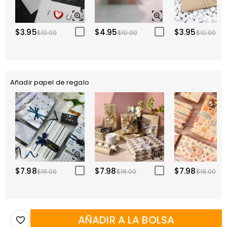
$3.95
$4.95
$3.95
$10.00
$10.00
$10.00
Añadir papel de regalo
$7.98
$7.98
$7.98
$18.00
$18.00
$18.00
AÑADIR A LA BOLSA