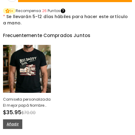
Recompensa
26
Puntos
1
×
*
Se llevarán
5-12 días hábiles para hacer este artículo
a mano.
Frecuentemente Comprados Juntos
Camiseta personalizada
El mejor papá Nombre
personalizado del niño
$35.95
$70.00
Diseño de choque de
puño Regalo perfecto
Añadir
para el Día del Padre