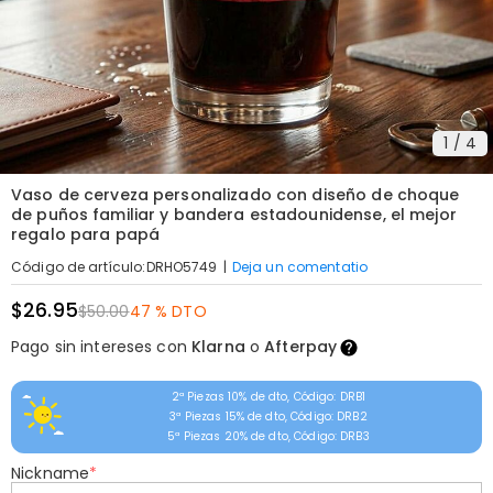
1
/
4
Vaso de cerveza personalizado con diseño de choque
de puños familiar y bandera estadounidense, el mejor
regalo para papá
|
Deja un comentatio
Código de artículo
:
DRHO5749
$26.95
$50.00
47 % DTO
Pago sin intereses con
Klarna
o
Afterpay
2ª Piezas 10% de dto, Código: DRB1
3ª Piezas 15% de dto, Código: DRB2
5ª Piezas 20% de dto, Código: DRB3
Nickname
*