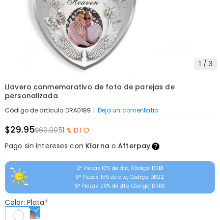
1
/
3
Llavero conmemorativo de foto de parejas de
personalizada
|
Deja un comentatio
Código de artículo
:
DRA0189
$29.95
$60.00
51 % DTO
Pago sin intereses con
Klarna
o
Afterpay
2ª Piezas 10% de dto, Código: DRB1
3ª Piezas 15% de dto, Código: DRB2
5ª Piezas 20% de dto, Código: DRB3
Color: Plata
*