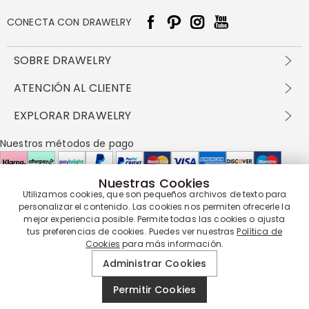
CONECTA CON DRAWELRY
SOBRE DRAWELRY
Sobre nosotros
ATENCIÓN AL CLIENTE
Contacta con nosotros
Envío y entrega
EXPLORAR DRAWELRY
política de privacidad
Métodos de pago
Términos y condiciones
Drawelry Prime
Nuestros métodos de pago
Devolución en 60 días
Preguntas frecuentes
Programa de Recompensas
Cómo cuidar
Política de cookies
Nuestras Cookies
Utilizamos cookies, que son pequeños archivos de texto para
Nuestros socios de entrega
personalizar el contenido. Las cookies nos permiten ofrecerle la
mejor experiencia posible. Permite todas las cookies o ajusta
tus preferencias de cookies. Puedes ver nuestras
Política de
Cookies
para más información.
Nuestra garantía de servicio
Administrar Cookies
Permitir Cookies
© 2019 - 2026
Drawelry
Reservados todos los derechos.