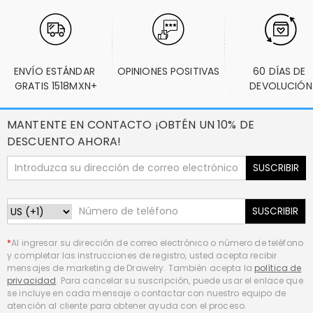
ENVÍO ESTÁNDAR 
OPINIONES POSITIVAS
60 DÍAS DE 
GRATIS 1518MXN+
DEVOLUCIÓN
MANTENTE EN CONTACTO ¡OBTÉN UN 10% DE
DESCUENTO AHORA!
SUSCRIBIR
SUSCRIBIR
*
Al ingresar su dirección de correo electrónico o número de teléfono
y completar las instrucciones de registro, usted acepta recibir
mensajes de marketing de Drawelry. También acepta la
política de
privacidad
. Para cancelar su suscripción, puede usar el enlace que
se incluye en cada mensaje o contactar con nuestro equipo de
atención al cliente para obtener ayuda con el proceso.