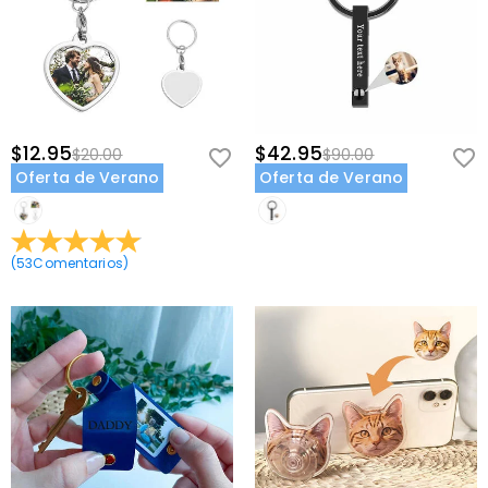
$12.95
$42.95
$20.00
$90.00
Oferta de Verano
Oferta de Verano
(
53
Comentarios
)