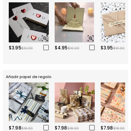
$3.95
$4.95
$3.95
$10.00
$10.00
$10.00
Añadir papel de regalo
$7.98
$7.98
$7.98
$18.00
$18.00
$18.00