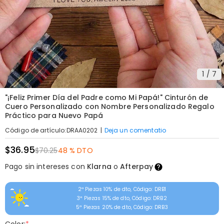
1
/
7
"¡Feliz Primer Día del Padre como Mi Papá!" Cinturón de
Cuero Personalizado con Nombre Personalizado Regalo
Práctico para Nuevo Papá
|
Deja un comentatio
Código de artículo
:
DRAA0202
$36.95
$70.25
48 % DTO
Pago sin intereses con
Klarna
o
Afterpay
2ª Piezas 10% de dto, Código: DRB1
3ª Piezas 15% de dto, Código: DRB2
5ª Piezas 20% de dto, Código: DRB3