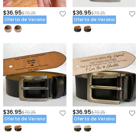
para resistir el rigor del estilo de vida de un padre trabajador.
Sentimiento Interior Oculto: Mantiene su hito más preciado discreto
$36.95
$36.95
$70.25
$70.25
y profesional, reservado solo para que él lo atesore mientras se
Oferta de Verano
Oferta de Verano
prepara para enfrentar el mundo.
Dale un pedazo de historia que lo apoye mientras él apoya a su
nueva familia—crea su legado del primer Día del Padre hoy.
$36.95
$36.95
$70.25
$70.25
Oferta de Verano
Oferta de Verano