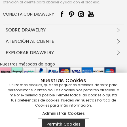
atención al cliente para obtener ayuda con el proceso.
CONECTA CON DRAWELRY
SOBRE DRAWELRY
Sobre nosotros
ATENCIÓN AL CLIENTE
Contacta con nosotros
Envío y entrega
EXPLORAR DRAWELRY
política de privacidad
Métodos de pago
Términos y condiciones
Drawelry Prime
Nuestros métodos de pago
Devolución en 60 días
Preguntas frecuentes
Programa de Recompensas
Cómo cuidar
Política de cookies
Nuestras Cookies
Utilizamos cookies, que son pequeños archivos de texto para
Nuestros socios de entrega
personalizar el contenido. Las cookies nos permiten ofrecerle la
mejor experiencia posible. Permite todas las cookies o ajusta
tus preferencias de cookies. Puedes ver nuestras
Política de
Cookies
para más información.
Nuestra garantía de servicio
Administrar Cookies
Permitir Cookies