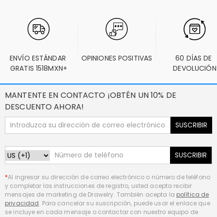
ENVÍO ESTÁNDAR 
OPINIONES POSITIVAS
60 DÍAS DE 
GRATIS 1518MXN+
DEVOLUCIÓN
MANTENTE EN CONTACTO ¡OBTÉN UN 10% DE
DESCUENTO AHORA!
SUSCRIBIR
SUSCRIBIR
*
Al ingresar su dirección de correo electrónico o número de teléfono
y completar las instrucciones de registro, usted acepta recibir
mensajes de marketing de Drawelry. También acepta la
política de
privacidad
. Para cancelar su suscripción, puede usar el enlace que
se incluye en cada mensaje o contactar con nuestro equipo de