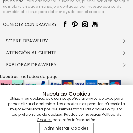
privacidad
. Para cancelar su suscripción, puede usar el enlace que
se incluye en cada mensaje o contactar con nuestro equipo de
atención al cliente para obtener ayuda con el proceso.
CONECTA CON DRAWELRY
SOBRE DRAWELRY
Sobre nosotros
ATENCIÓN AL CLIENTE
Contacta con nosotros
Envío y entrega
EXPLORAR DRAWELRY
política de privacidad
Métodos de pago
Términos y condiciones
Drawelry Prime
Nuestros métodos de pago
Devolución en 60 días
Preguntas frecuentes
Programa de Recompensas
Cómo cuidar
Política de cookies
Nuestras Cookies
Utilizamos cookies, que son pequeños archivos de texto para
Nuestros socios de entrega
personalizar el contenido. Las cookies nos permiten ofrecerle la
mejor experiencia posible. Permite todas las cookies o ajusta
tus preferencias de cookies. Puedes ver nuestras
Política de
Cookies
para más información.
Nuestra garantía de servicio
Administrar Cookies