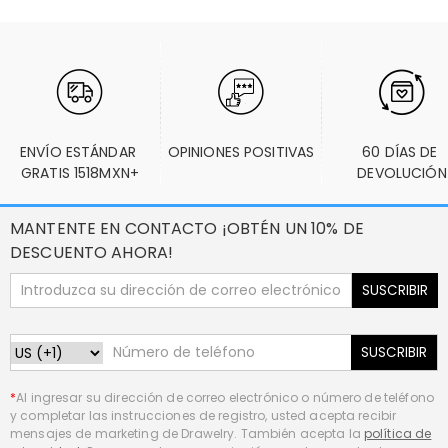
ENVÍO ESTÁNDAR 
OPINIONES POSITIVAS
60 DÍAS DE 
GRATIS 1518MXN+
DEVOLUCIÓN
MANTENTE EN CONTACTO ¡OBTÉN UN 10% DE
DESCUENTO AHORA!
SUSCRIBIR
SUSCRIBIR
*
Al ingresar su dirección de correo electrónico o número de teléfono
y completar las instrucciones de registro, usted acepta recibir
mensajes de marketing de Drawelry. También acepta la
política de