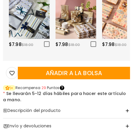
$7.98
$7.98
$7.98
$18.00
$18.00
$18.00
AÑADIR A LA BOLSA
Recompensa
29
Puntos
1
×
*
Se llevarán
5-12 días hábiles para hacer este artículo
a mano.
Descripción del producto
Código de artículo
:
DRHO5804
Envío y devoluciones
Rockea tu Mañana: Taza de Cerámica