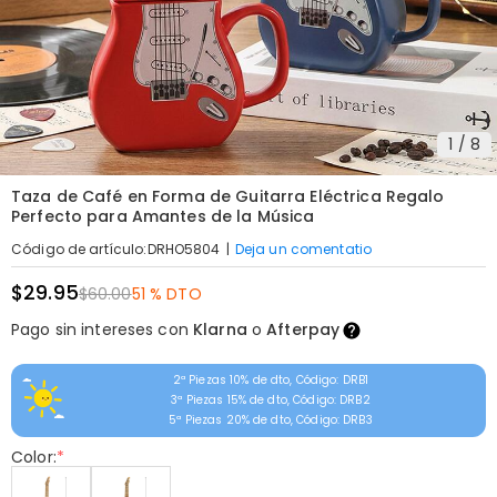
1
/
8
Taza de Café en Forma de Guitarra Eléctrica Regalo
Perfecto para Amantes de la Música
|
Deja un comentatio
Código de artículo
:
DRHO5804
$29.95
$60.00
51 % DTO
Pago sin intereses con
Klarna
o
Afterpay
2ª Piezas 10% de dto, Código: DRB1
3ª Piezas 15% de dto, Código: DRB2
5ª Piezas 20% de dto, Código: DRB3
Color:
*