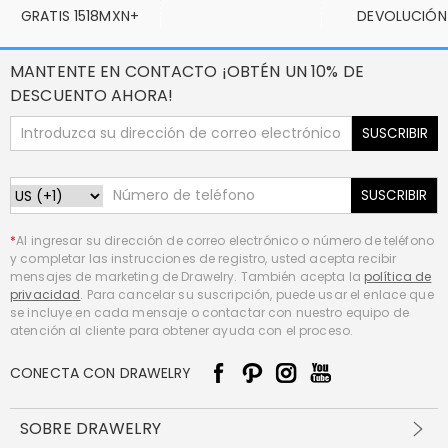
GRATIS 1518MXN+
DEVOLUCIÓN
MANTENTE EN CONTACTO ¡OBTÉN UN 10% DE
DESCUENTO AHORA!
SUSCRIBIR
SUSCRIBIR
*
Al ingresar su dirección de correo electrónico o número de teléfono
y completar las instrucciones de registro, usted acepta recibir
mensajes de marketing de Drawelry. También acepta la
política de
privacidad
. Para cancelar su suscripción, puede usar el enlace que
se incluye en cada mensaje o contactar con nuestro equipo de
atención al cliente para obtener ayuda con el proceso.
CONECTA CON DRAWELRY
SOBRE DRAWELRY