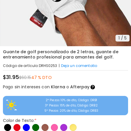
1
/
5
Guante de golf personalizado de 2 letras, guante de
entrenamiento profesional para amantes del golf.
|
Deja un comentatio
Código de artículo
:
DRHS0253
$31.95
$60.15
47 % DTO
Pago sin intereses con
Klarna
o
Afterpay
2ª Piezas 10% de dto, Código: DRB1
3ª Piezas 15% de dto, Código: DRB2
5ª Piezas 20% de dto, Código: DRB3
Color de Texto:
*