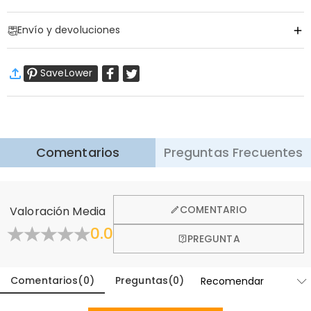
Código de artículo
:
DRHS0253
Envío y devoluciones
·
Envío Gratis
SaveLower
Envío Estándar
:
9-18
Días Laborables
$13.99 (Pedidos < $69.00)
Gratis (Pedidos > $69.00)
Envío Express
:
5-8
Días Laborables
$25.99 (Pedidos < $169.00)
Gratis (Pedidos > $169.00)
Saber más
Comentarios
Preguntas Frecuentes
·
Devolución de 60 Días
Queremos que se sienta cómodo y confiado al comprar,
por eso ofrecemos una política de devolución de 60 días.
COMENTARIO
Valoración Media
Aprender Más
0.0
PREGUNTA
Comentarios
(
0
)
Preguntas
(
0
)