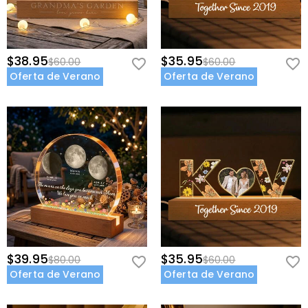
consulte nuestra
60 Días de Devolución
.
$38.95
$35.95
$60.00
$60.00
Oferta de Verano
Oferta de Verano
$39.95
$35.95
$80.00
$60.00
Oferta de Verano
Oferta de Verano