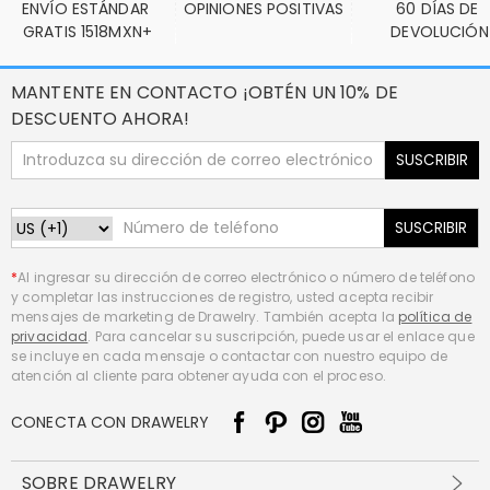
ENVÍO ESTÁNDAR 
OPINIONES POSITIVAS
60 DÍAS DE 
GRATIS 1518MXN+
DEVOLUCIÓN
MANTENTE EN CONTACTO ¡OBTÉN UN 10% DE
DESCUENTO AHORA!
SUSCRIBIR
SUSCRIBIR
*
Al ingresar su dirección de correo electrónico o número de teléfono
y completar las instrucciones de registro, usted acepta recibir
mensajes de marketing de Drawelry. También acepta la
política de
privacidad
. Para cancelar su suscripción, puede usar el enlace que
se incluye en cada mensaje o contactar con nuestro equipo de
atención al cliente para obtener ayuda con el proceso.
CONECTA CON DRAWELRY
SOBRE DRAWELRY