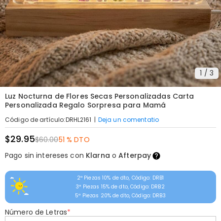
1
/
3
Luz Nocturna de Flores Secas Personalizadas Carta
Personalizada Regalo Sorpresa para Mamá
|
Deja un comentatio
Código de artículo
:
DRHL2161
$29.95
$60.00
51 % DTO
Pago sin intereses con
Klarna
o
Afterpay
2ª Piezas 10% de dto, Código: DRB1
3ª Piezas 15% de dto, Código: DRB2
5ª Piezas 20% de dto, Código: DRB3
Número de Letras
*