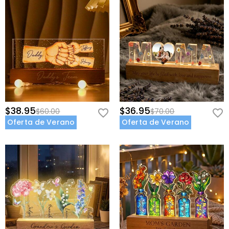
$38.95
$36.95
$60.00
$70.00
Oferta de Verano
Oferta de Verano