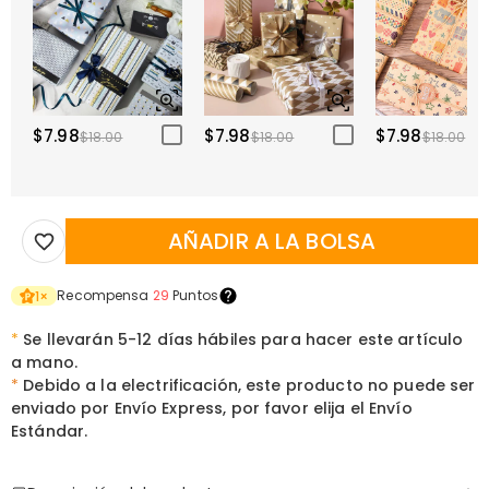
$7.98
$7.98
$7.98
$18.00
$18.00
$18.00
AÑADIR A LA BOLSA
Recompensa
29
Puntos
1
×
*
Se llevarán 5-12 días hábiles para hacer este artículo
a mano.
*
Debido a la electrificación, este producto no puede ser
enviado por Envío Express, por favor elija el Envío
Estándar.