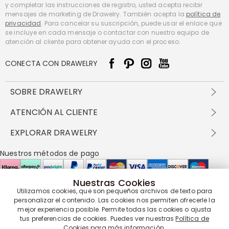
y completar las instrucciones de registro, usted acepta recibir
mensajes de marketing de Drawelry. También acepta la
política de
privacidad
. Para cancelar su suscripción, puede usar el enlace que
se incluye en cada mensaje o contactar con nuestro equipo de
atención al cliente para obtener ayuda con el proceso.
CONECTA CON DRAWELRY
SOBRE DRAWELRY
Sobre nosotros
ATENCIÓN AL CLIENTE
Contacta con nosotros
Envío y entrega
EXPLORAR DRAWELRY
política de privacidad
Métodos de pago
Términos y condiciones
Drawelry Prime
Nuestros métodos de pago
Devolución en 60 días
Preguntas frecuentes
Programa de Recompensas
Cómo cuidar
Política de cookies
Nuestras Cookies
Utilizamos cookies, que son pequeños archivos de texto para
Nuestros socios de entrega
personalizar el contenido. Las cookies nos permiten ofrecerle la
mejor experiencia posible. Permite todas las cookies o ajusta
tus preferencias de cookies. Puedes ver nuestras
Política de
Cookies
para más información.