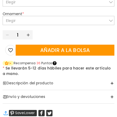
Elegir
Ornament
*
Elegir
AÑADIR A LA BOLSA
Recompensa
36
Puntos
1
×
*
Se llevarán
5-12 días hábiles para hacer este artículo
a mano.
Descripción del producto
Código de artículo
:
DRHS0427
Envío y devoluciones
El Compañero Definitivo para su Fairway Favorito
Esto no es solo una bolsa de accesorios; es un recordatorio
·
Envío Gratis
constante de la familia que lo anima desde el hoyo 19. Dale una
SaveLower
Envío Estándar
:
9-18
Días Laborables
razón para sonreír antes de sacar su primer palo con un regalo que