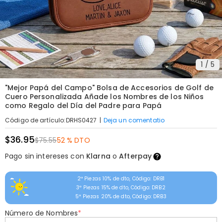
1
/
5
"Mejor Papá del Campo" Bolsa de Accesorios de Golf de
Cuero Personalizada Añade los Nombres de los Niños
como Regalo del Día del Padre para Papá
|
Deja un comentatio
Código de artículo
:
DRHS0427
$36.95
$75.55
52 % DTO
Pago sin intereses con
Klarna
o
Afterpay
2ª Piezas 10% de dto, Código: DRB1
3ª Piezas 15% de dto, Código: DRB2
5ª Piezas 20% de dto, Código: DRB3
Número de Nombres
*