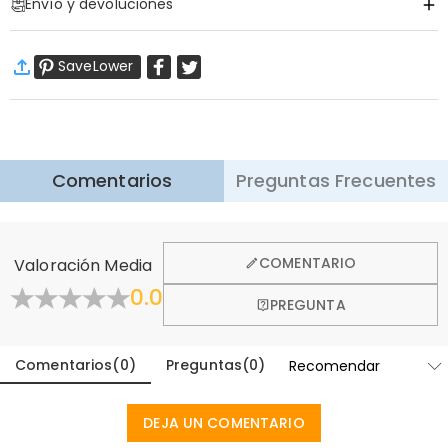
Envío y devoluciones
·
Envío Gratis
SaveLower
Envío Estándar
:
9-18
Días Laborables
$13.99 (Pedidos < $69.00)
Gratis (Pedidos > $69.00)
Envío Express
:
5-8
Días Laborables
$25.99 (Pedidos < $169.00)
Gratis (Pedidos > $169.00)
Saber más
Comentarios
Preguntas Frecuentes
·
Devolución de 60 Días
Queremos que se sienta cómodo y confiado al comprar,
por eso ofrecemos una política de devolución de 60 días.
COMENTARIO
Valoración Media
Aprender Más
0.0
PREGUNTA
Comentarios
(
0
)
Preguntas
(
0
)
DEJA UN COMENTARIO