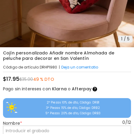
1
/
5
Cojín personalizado Añadir nombre Almohada de
peluche para decorar en San Valentín
|
Deja un comentatio
Código de artículo
:
DRHP1980
$17.95
$35.00
49 % DTO
Pago sin intereses con
Klarna
o
Afterpay
2ª Piezas 10% de dto, Código: DRB1
3ª Piezas 15% de dto, Código: DRB2
5ª Piezas 20% de dto, Código: DRB3
0
/
12
Nombre
*