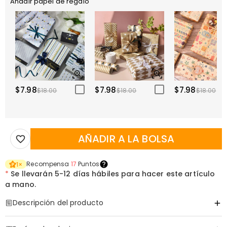
Añadir papel de regalo
$7.98
$7.98
$7.98
$18.00
$18.00
$18.00
AÑADIR A LA BOLSA
Recompensa
17
Puntos
1
×
*
Se llevarán
5-12 días hábiles para hacer este artículo
a mano.
Descripción del producto
Código de artículo
:
DRHP1980