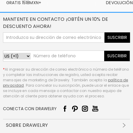
GRATIS 1518MXN+
DEVOLUCIÓN
MANTENTE EN CONTACTO ¡OBTÉN UN 10% DE
DESCUENTO AHORA!
SUSCRIBIR
SUSCRIBIR
*
Al ingresar su dirección de correo electrónico o número de teléfono
y completar las instrucciones de registro, usted acepta recibir
mensajes de marketing de Drawelry. También acepta la
política de
privacidad
. Para cancelar su suscripción, puede usar el enlace que
se incluye en cada mensaje o contactar con nuestro equipo de
atención al cliente para obtener ayuda con el proceso.
CONECTA CON DRAWELRY
SOBRE DRAWELRY