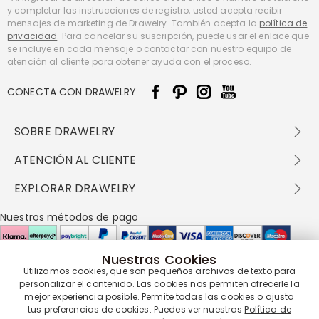
y completar las instrucciones de registro, usted acepta recibir
mensajes de marketing de Drawelry. También acepta la
política de
privacidad
. Para cancelar su suscripción, puede usar el enlace que
se incluye en cada mensaje o contactar con nuestro equipo de
atención al cliente para obtener ayuda con el proceso.
CONECTA CON DRAWELRY
SOBRE DRAWELRY
Sobre nosotros
ATENCIÓN AL CLIENTE
Contacta con nosotros
Envío y entrega
EXPLORAR DRAWELRY
política de privacidad
Métodos de pago
Términos y condiciones
Drawelry Prime
Nuestros métodos de pago
Devolución en 60 días
Preguntas frecuentes
Programa de Recompensas
Cómo cuidar
Política de cookies
Nuestras Cookies
Utilizamos cookies, que son pequeños archivos de texto para
Nuestros socios de entrega
personalizar el contenido. Las cookies nos permiten ofrecerle la
mejor experiencia posible. Permite todas las cookies o ajusta
tus preferencias de cookies. Puedes ver nuestras
Política de