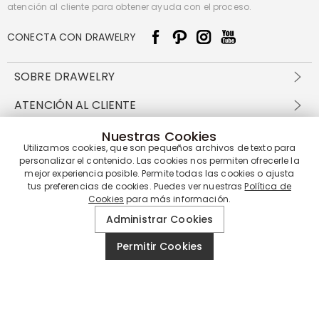
atención al cliente para obtener ayuda con el proceso.
CONECTA CON DRAWELRY
SOBRE DRAWELRY
Sobre nosotros
ATENCIÓN AL CLIENTE
Contacta con nosotros
Envío y entrega
EXPLORAR DRAWELRY
Nuestras Cookies
política de privacidad
Métodos de pago
Utilizamos cookies, que son pequeños archivos de texto para
Términos y condiciones
Drawelry Prime
personalizar el contenido. Las cookies nos permiten ofrecerle la
Nuestros métodos de pago
Devolución en 60 días
Preguntas frecuentes
Programa de Recompensas
mejor experiencia posible. Permite todas las cookies o ajusta
Cómo cuidar
tus preferencias de cookies. Puedes ver nuestras
Política de
Política de cookies
Cookies
para más información.
Administrar Cookies
Nuestros socios de entrega
Permitir Cookies
Nuestra garantía de servicio