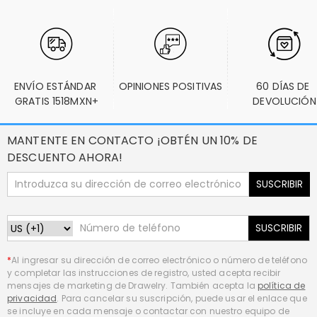
ENVÍO ESTÁNDAR 
OPINIONES POSITIVAS
60 DÍAS DE 
GRATIS 1518MXN+
DEVOLUCIÓN
MANTENTE EN CONTACTO ¡OBTÉN UN 10% DE
DESCUENTO AHORA!
SUSCRIBIR
SUSCRIBIR
*
Al ingresar su dirección de correo electrónico o número de teléfono
y completar las instrucciones de registro, usted acepta recibir
mensajes de marketing de Drawelry. También acepta la
política de
privacidad
. Para cancelar su suscripción, puede usar el enlace que
se incluye en cada mensaje o contactar con nuestro equipo de