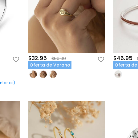
$32.95
$46.95
$60.00
Oferta de Verano
Oferta de
tarios
)