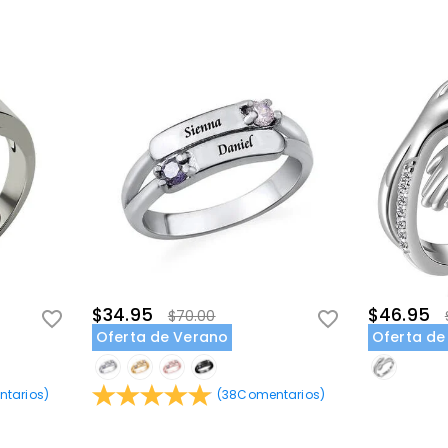
$34.95
$46.95
$70.00
Oferta de Verano
Oferta de
tarios
)
(
38
Comentarios
)