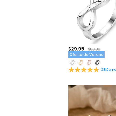
$29.95
$60.00
Oferta de Verano
(
38
Comen