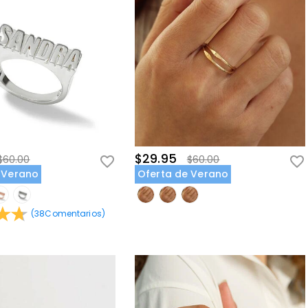
$29.95
$60.00
$60.00
 Verano
Oferta de Verano
(
38
Comentarios
)