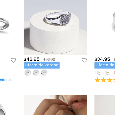
$46.95
$34.95
$92.00
Oferta de Verano
Oferta de
tarios
)