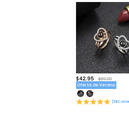
$42.95
$89.00
Oferta de Verano
(
38
Comen