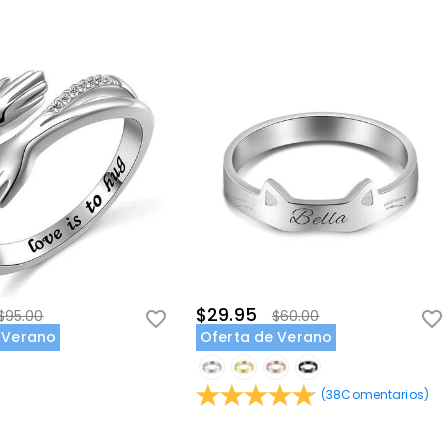
$29.95
$95.00
$60.00
 Verano
Oferta de Verano
(
38
Comentarios
)