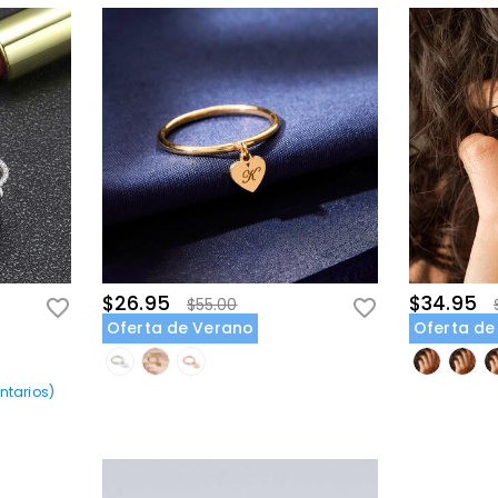
$26.95
$34.95
$55.00
Oferta de Verano
Oferta de
tarios
)