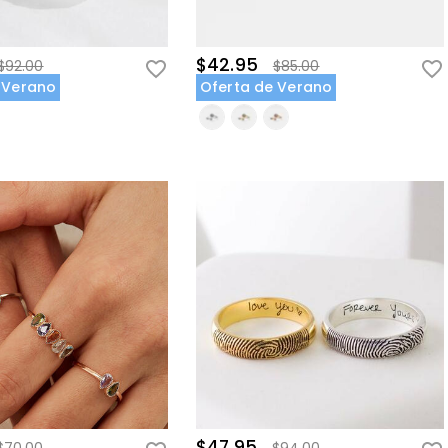
$42.95
$92.00
$85.00
 Verano
Oferta de Verano
$47.95