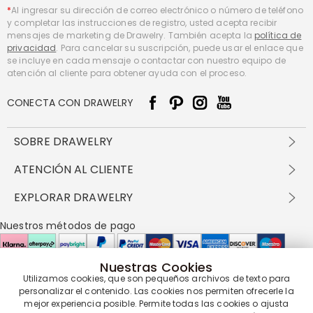
*
Al ingresar su dirección de correo electrónico o número de teléfono
y completar las instrucciones de registro, usted acepta recibir
mensajes de marketing de Drawelry. También acepta la
política de
privacidad
. Para cancelar su suscripción, puede usar el enlace que
se incluye en cada mensaje o contactar con nuestro equipo de
atención al cliente para obtener ayuda con el proceso.
CONECTA CON DRAWELRY
SOBRE DRAWELRY
Sobre nosotros
ATENCIÓN AL CLIENTE
Contacta con nosotros
Envío y entrega
EXPLORAR DRAWELRY
política de privacidad
Métodos de pago
Términos y condiciones
Drawelry Prime
Nuestros métodos de pago
Devolución en 60 días
Preguntas frecuentes
Programa de Recompensas
Cómo cuidar
Política de cookies
Nuestras Cookies
Utilizamos cookies, que son pequeños archivos de texto para
Nuestros socios de entrega
personalizar el contenido. Las cookies nos permiten ofrecerle la
mejor experiencia posible. Permite todas las cookies o ajusta