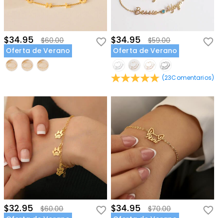
$34.95
$34.95
$60.00
$59.00
Oferta de Verano
Oferta de Verano
(
23
Comentarios
)
$32.95
$34.95
$60.00
$70.00