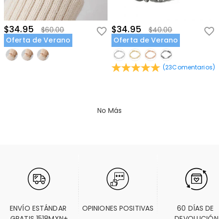
$34.95
$34.95
$60.00
$40.00
Oferta de Verano
Oferta de Verano
(
23
Comentarios
)
No Más
ENVÍO ESTÁNDAR 
OPINIONES POSITIVAS
60 DÍAS DE 
GRATIS 1518MXN+
DEVOLUCIÓN