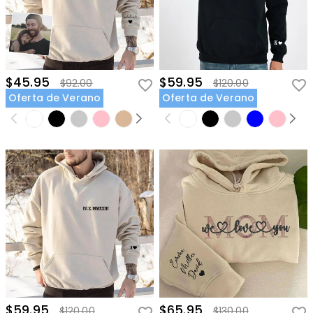
$45.95
$59.95
$92.00
$120.00
Oferta de Verano
Oferta de Verano
$59.95
$65.95
$120.00
$130.00