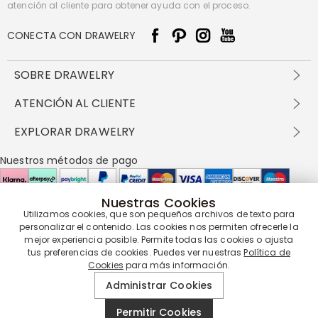
atención al cliente para obtener ayuda con el proceso.
CONECTA CON DRAWELRY
SOBRE DRAWELRY
Sobre nosotros
ATENCIÓN AL CLIENTE
Contacta con nosotros
Envío y entrega
EXPLORAR DRAWELRY
política de privacidad
Métodos de pago
Términos y condiciones
Drawelry Prime
Nuestros métodos de pago
Devolución en 60 días
Preguntas frecuentes
Programa de Recompensas
Cómo cuidar
Política de cookies
Nuestras Cookies
Utilizamos cookies, que son pequeños archivos de texto para
Nuestros socios de entrega
personalizar el contenido. Las cookies nos permiten ofrecerle la
mejor experiencia posible. Permite todas las cookies o ajusta
tus preferencias de cookies. Puedes ver nuestras
Política de
Cookies
para más información.
Nuestra garantía de servicio
Administrar Cookies
Permitir Cookies