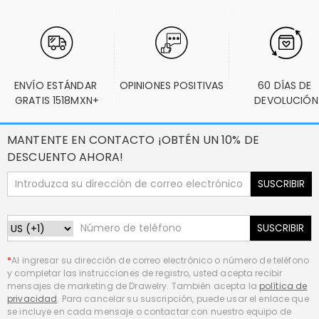
ENVÍO ESTÁNDAR 
OPINIONES POSITIVAS
60 DÍAS DE 
GRATIS 1518MXN+
DEVOLUCIÓN
MANTENTE EN CONTACTO ¡OBTÉN UN 10% DE
DESCUENTO AHORA!
SUSCRIBIR
SUSCRIBIR
*
Al ingresar su dirección de correo electrónico o número de teléfono
y completar las instrucciones de registro, usted acepta recibir
mensajes de marketing de Drawelry. También acepta la
política de
privacidad
. Para cancelar su suscripción, puede usar el enlace que
se incluye en cada mensaje o contactar con nuestro equipo de