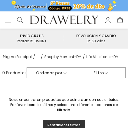
ENVÍO GRATIS
DEVOLUCIÓN Y CAMBIO
Pedido 1518MXN+
En 60 días
...
Página Principal
Shop by Moment-DM
Life Milestones-DM
0 Productos
Ordenar por
Filtro
No se encontraron productos que coincidan con sus criterios.
Por favor, borre los filtros y seleccione diferentes opciones de
filtrado.
Restablecer filtros