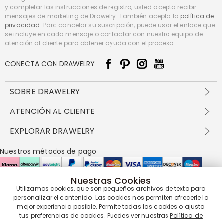
y completar las instrucciones de registro, usted acepta recibir
mensajes de marketing de Drawelry. También acepta la
política de
privacidad
. Para cancelar su suscripción, puede usar el enlace que
se incluye en cada mensaje o contactar con nuestro equipo de
atención al cliente para obtener ayuda con el proceso.
CONECTA CON DRAWELRY
SOBRE DRAWELRY
Sobre nosotros
ATENCIÓN AL CLIENTE
Contacta con nosotros
Envío y entrega
EXPLORAR DRAWELRY
política de privacidad
Métodos de pago
Términos y condiciones
Drawelry Prime
Nuestros métodos de pago
Devolución en 60 días
Preguntas frecuentes
Programa de Recompensas
Cómo cuidar
Política de cookies
Nuestras Cookies
Utilizamos cookies, que son pequeños archivos de texto para
Nuestros socios de entrega
personalizar el contenido. Las cookies nos permiten ofrecerle la
mejor experiencia posible. Permite todas las cookies o ajusta
tus preferencias de cookies. Puedes ver nuestras
Política de