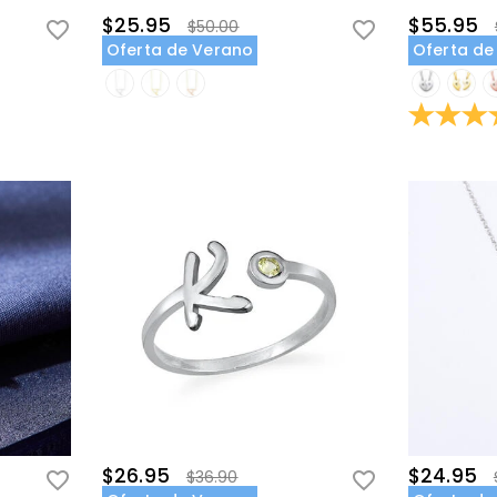
$25.95
$55.95
$50.00
Oferta de Verano
Oferta de
$26.95
$24.95
$36.90