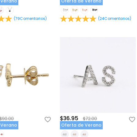
 Verano
Oferta de Verano
(
79
Comentarios
)
(
24
Comentarios
)
$36.95
$90.00
$72.00
 Verano
Oferta de Verano