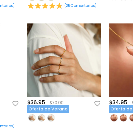
tarios
)
(
25
Comentarios
)
$36.95
$34.95
$70.00
Oferta de Verano
Oferta de
tarios
)