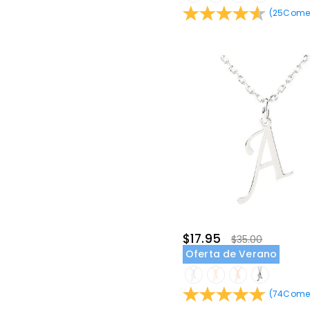
(
25
Comen
$17.95
$35.00
Oferta de Verano
(
74
Comen