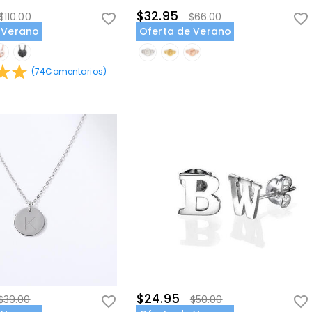
$32.95
$110.00
$66.00
 Verano
Oferta de Verano
(
74
Comentarios
)
$24.95
$39.00
$50.00