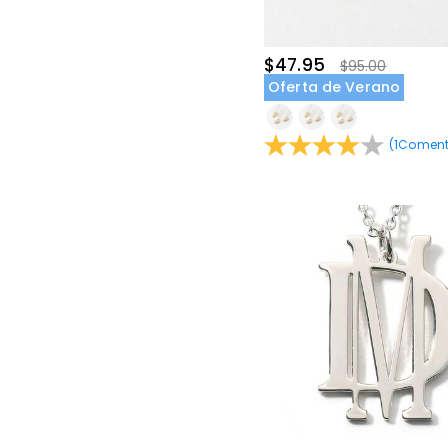
$35.00-$40.00(22)
$40.00-$45.00(5)
$45.00-$50.00(2)
$47.95
$95.00
$55.00-$60.00(1)
Oferta de Verano
(
1
Coment