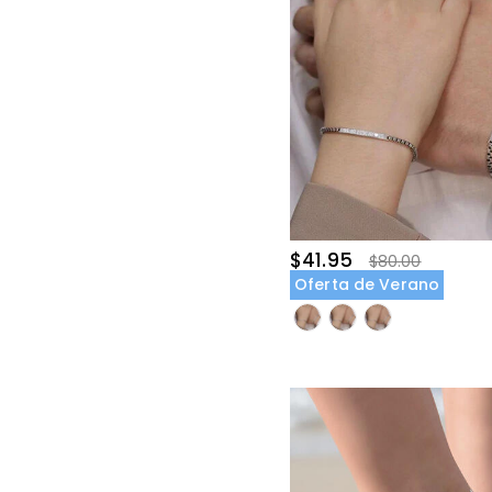
$41.95
$80.00
Oferta de Verano