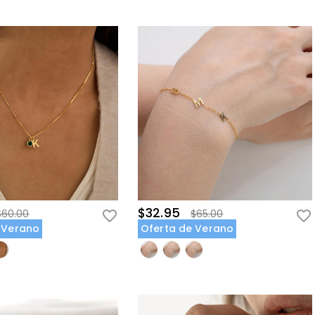
$32.95
$60.00
$65.00
 Verano
Oferta de Verano