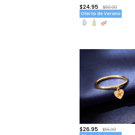
$24.95
$60.00
Oferta de Verano
$26.95
$55.00