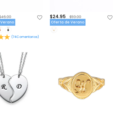
$24.95
$46.00
$59.00
 Verano
Oferta de Verano
(
74
Comentarios
)