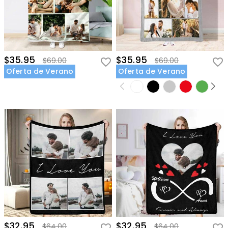
$35.95
$35.95
$69.00
$69.00
Oferta de Verano
Oferta de Verano
$32.95
$32.95
$64.00
$64.00