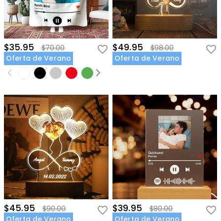
$35.95
$49.95
$70.00
$98.00
Oferta de Verano
Oferta de Verano
$45.95
$39.95
$90.00
$80.00
Oferta de Verano
Oferta de Verano