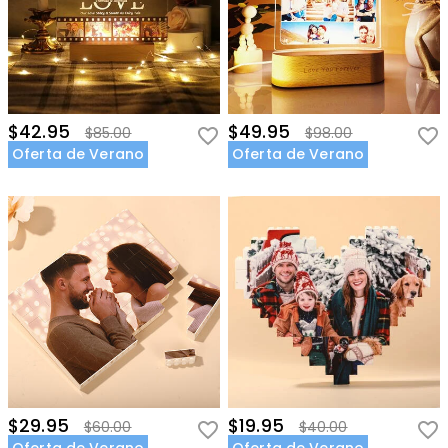
$42.95
$49.95
$85.00
$98.00
Oferta de Verano
Oferta de Verano
$29.95
$19.95
$60.00
$40.00