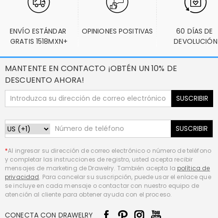
ENVÍO ESTÁNDAR 
OPINIONES POSITIVAS
60 DÍAS DE 
GRATIS 1518MXN+
DEVOLUCIÓN
MANTENTE EN CONTACTO ¡OBTÉN UN 10% DE
DESCUENTO AHORA!
SUSCRIBIR
SUSCRIBIR
*
Al ingresar su dirección de correo electrónico o número de teléfono
y completar las instrucciones de registro, usted acepta recibir
mensajes de marketing de Drawelry. También acepta la
política de
privacidad
. Para cancelar su suscripción, puede usar el enlace que
se incluye en cada mensaje o contactar con nuestro equipo de
atención al cliente para obtener ayuda con el proceso.
CONECTA CON DRAWELRY