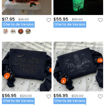
$17.95
$55.95
$35.00
$110.00
Oferta de Verano
Oferta de Verano
$56.95
$56.95
$120.00
$120.00
Oferta de Verano
Oferta de Verano