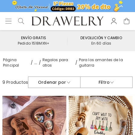
ENVÍO GRATIS
DEVOLUCIÓN Y CAMBIO
Pedido 1518MXN+
En 60 días
Página
Regalos para
Para los amantes de la
...
Principal
otros
guitarra
9 Productos
Ordenar por
Filtro