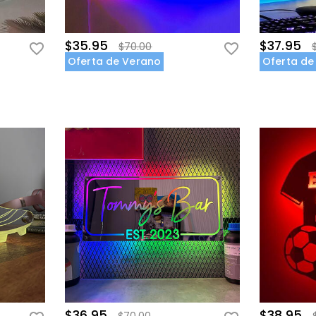
$35.95
$37.95
$70.00
Oferta de Verano
Oferta de
$36.95
$38.95