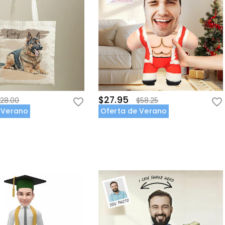
$27.95
28.00
$58.25
 Verano
Oferta de Verano