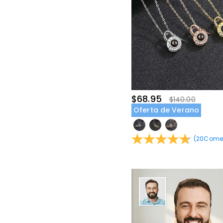
$68.95
$140.00
Oferta de Verano
(
20
Comen