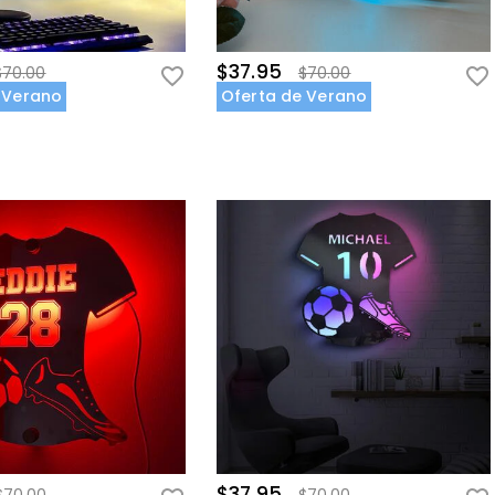
$37.95
$70.00
$70.00
 Verano
Oferta de Verano
$37.95