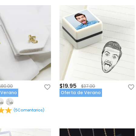
$19.95
$80.00
$37.00
 Verano
Oferta de Verano
(
5
Comentarios
)