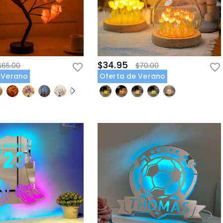
$34.95
$65.00
$70.00
 Verano
Oferta de Verano