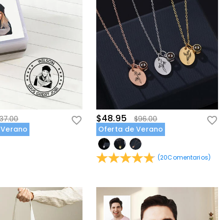
$48.95
37.00
$96.00
 Verano
Oferta de Verano
(
20
Comentarios
)