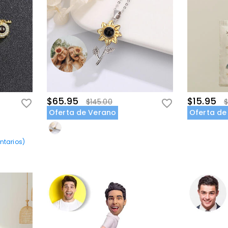
$65.95
$15.95
$145.00
$
Oferta de Verano
Oferta de
tarios
)