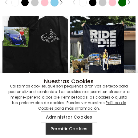
Nuestras Cookies
$59.95
$34.95
Utilizamos cookies, que son pequeños archivos de texto para
$120.00
$70.00
personalizar el contenido. Las cookies nos permiten ofrecerle la
Oferta de Verano
Oferta de Verano
mejor experiencia posible. Permite todas las cookies o ajusta
tus preferencias de cookies. Puedes ver nuestras
Política de
Cookies
para más información.
Administrar Cookies
Permitir Cookies