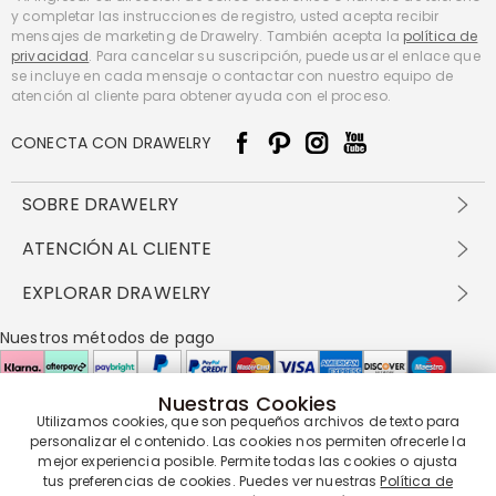
y completar las instrucciones de registro, usted acepta recibir
mensajes de marketing de Drawelry. También acepta la
política de
privacidad
. Para cancelar su suscripción, puede usar el enlace que
se incluye en cada mensaje o contactar con nuestro equipo de
atención al cliente para obtener ayuda con el proceso.
CONECTA CON DRAWELRY
SOBRE DRAWELRY
Sobre nosotros
ATENCIÓN AL CLIENTE
Contacta con nosotros
Envío y entrega
EXPLORAR DRAWELRY
política de privacidad
Métodos de pago
Términos y condiciones
Drawelry Prime
Nuestros métodos de pago
Devolución en 60 días
Preguntas frecuentes
Programa de Recompensas
Cómo cuidar
Política de cookies
Nuestras Cookies
Utilizamos cookies, que son pequeños archivos de texto para
Nuestros socios de entrega
personalizar el contenido. Las cookies nos permiten ofrecerle la
mejor experiencia posible. Permite todas las cookies o ajusta
tus preferencias de cookies. Puedes ver nuestras
Política de