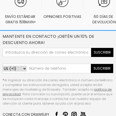
ENVÍO ESTÁNDAR 
OPINIONES POSITIVAS
60 DÍAS DE 
GRATIS 1518MXN+
DEVOLUCIÓN
MANTENTE EN CONTACTO ¡OBTÉN UN 10% DE
DESCUENTO AHORA!
SUSCRIBIR
SUSCRIBIR
*
Al ingresar su dirección de correo electrónico o número de teléfono
y completar las instrucciones de registro, usted acepta recibir
mensajes de marketing de Drawelry. También acepta la
política de
privacidad
. Para cancelar su suscripción, puede usar el enlace que
se incluye en cada mensaje o contactar con nuestro equipo de
atención al cliente para obtener ayuda con el proceso.
CONECTA CON DRAWELRY