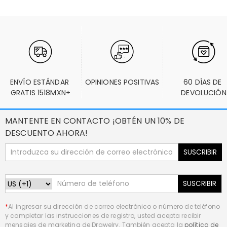
ENVÍO ESTÁNDAR 
OPINIONES POSITIVAS
60 DÍAS DE 
GRATIS 1518MXN+
DEVOLUCIÓN
MANTENTE EN CONTACTO ¡OBTÉN UN 10% DE
DESCUENTO AHORA!
SUSCRIBIR
SUSCRIBIR
*
Al ingresar su dirección de correo electrónico o número de teléfono
y completar las instrucciones de registro, usted acepta recibir
mensajes de marketing de Drawelry. También acepta la
política de