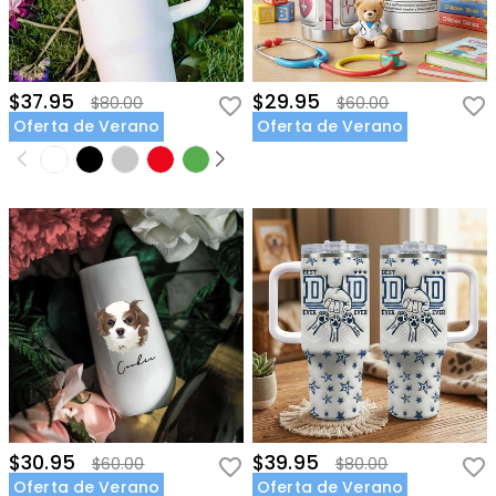
$37.95
$29.95
$80.00
$60.00
Oferta de Verano
Oferta de Verano
$30.95
$39.95
$60.00
$80.00
Oferta de Verano
Oferta de Verano