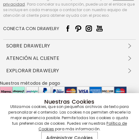
privacidad
. Para cancelar su suscripción, puede usar el enlace que
se incluye en cada mensaje o contactar con nuestro equipo de
atención al cliente para obtener ayuda con el proceso.
CONECTA CON DRAWELRY
SOBRE DRAWELRY
Sobre nosotros
ATENCIÓN AL CLIENTE
Contacta con nosotros
Envío y entrega
EXPLORAR DRAWELRY
política de privacidad
Métodos de pago
Términos y condiciones
Drawelry Prime
Nuestros métodos de pago
Devolución en 60 días
Preguntas frecuentes
Programa de Recompensas
Cómo cuidar
Política de cookies
Nuestras Cookies
Utilizamos cookies, que son pequeños archivos de texto para
Nuestros socios de entrega
personalizar el contenido. Las cookies nos permiten ofrecerle la
mejor experiencia posible. Permite todas las cookies o ajusta
tus preferencias de cookies. Puedes ver nuestras
Política de
Cookies
para más información.
Nuestra garantía de servicio
Administrar Cookies