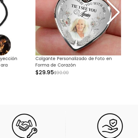
oyección
Colgante Personalizado de Foto en
C
para
Forma de Corazón
fo
g
$29.95
$90.00
$