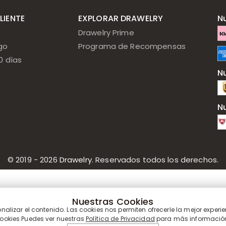
LIENTE
EXPLORAR DRAWELRY
N
Drawelry Prime
go
Programa de Recompensas
0 días
N
N
© 2019 - 2026
Drawelry
. Reservados todos los derechos.
Nuestras Cookies
lizar el contenido. Las cookies nos permiten ofrecerle la mejor experie
ookies.Puedes ver nuestras
Política de Privacidad
para más informació